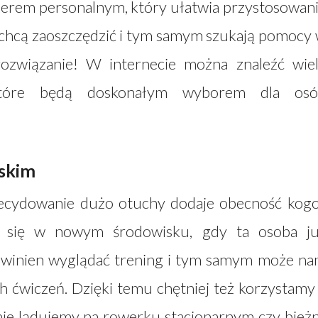
nerem personalnym, który ułatwia przystosowan
re chcą zaoszczędzić i tym samym szukają pomocy
 rozwiązanie! W internecie można znaleźć wie
które będą doskonałym wyborem dla osó
iskim
decydowanie dużo otuchy dodaje obecność kog
eźć się w nowym środowisku, gdy ta osoba j
 powinien wyglądać trening i tym samym może n
ćwiczeń. Dzięki temu chętniej też korzystamy
nie lądujemy na rowerku stacjonarnym czy bieżn