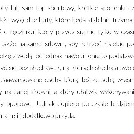
bry lub sam top sportowy, krótkie spodenki c
także wygodne buty, które będą stabilnie trzyma
ż o ręczniku, który przyda się nie tylko w czas
akże na samej siłowni, aby zetrzeć z siebie po
elkę z wodą, bo jednak nawodnienie to podstaw
yć się bez słuchawek, na których słuchają swoj
j zaawansowane osoby biorą też ze sobą własn
ny na danej siłowni, a który ułatwia wykonywan
umy oporowe. Jednak dopiero po czasie będzie
e nam się dodatkowo przyda.