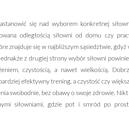
astanowić się nad wyborem konkretnej siłown
kowana odległością siłowni od domu czy prac
re znajduje się w najbliższym sąsiedztwie, gdyż
ednakże z drugiej strony wybór siłowni powini
niem, czystością, a nawet wielkością. Dobr
rdziej efektywny trening, a czystość czy więks
ia swobodnie, bez obawy o swoje zdrowie. Nikt
nymi siłowniami, gdzie pot i smród po pros