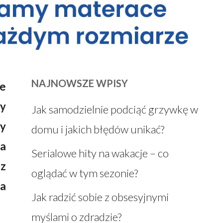
NAJNOWSZE WPISY
re
dy
Jak samodzielnie podciąć grzywkę w
zy
domu i jakich błędów unikać?
na
Serialowe hity na wakacje – co
 z
oglądać w tym sezonie?
na
Jak radzić sobie z obsesyjnymi
myślami o zdradzie?