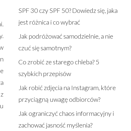
SPF 30 czy SPF 50? Dowiedz się, jaka
jest różnica i co wybrać
i.
y.
Jak podróżować samodzielnie, a nie
 w
czuć się samotnym?
en
Co zrobić ze starego chleba? 5
ze
szybkich przepisów
za
Jak robić zdjęcia na Instagram, które
 z
przyciągną uwagę odbiorców?
tu
Jak ograniczyć chaos informacyjny i
zachować jasność myślenia?