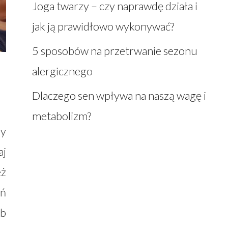
Joga twarzy – czy naprawdę działa i
jak ją prawidłowo wykonywać?
5 sposobów na przetrwanie sezonu
alergicznego
Dlaczego sen wpływa na naszą wagę i
metabolizm?
my
aj
eż
eń
ób