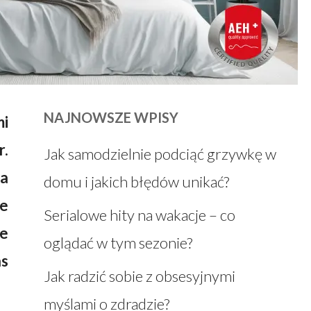
NAJNOWSZE WPISY
mi
r.
Jak samodzielnie podciąć grzywkę w
na
domu i jakich błędów unikać?
le
Serialowe hity na wakacje – co
ne
oglądać w tym sezonie?
s
Jak radzić sobie z obsesyjnymi
myślami o zdradzie?