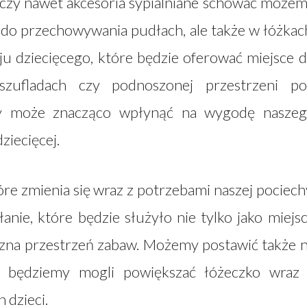
a czy nawet akcesoria sypialniane schować może
h do przechowywania pudłach, ale także w łóżkac
u dziecięcego, które będzie oferować miejsce 
ufladach czy podnoszonej przestrzeni p
ry może znacząco wpłynąć na wygodę nasze
ziecięcej.
óre zmienia się wraz z potrzebami naszej pociech
anie, które będzie służyło nie tylko jako miejs
zna przestrzeń zabaw. Możemy postawić także 
ej będziemy mogli powiększać łóżeczko wraz
 dzieci.