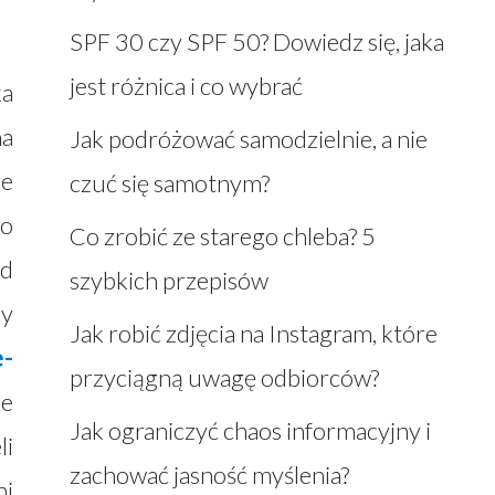
SPF 30 czy SPF 50? Dowiedz się, jaka
jest różnica i co wybrać
ka
na
Jak podróżować samodzielnie, a nie
ze
czuć się samotnym?
do
Co zrobić ze starego chleba? 5
od
szybkich przepisów
cy
Jak robić zdjęcia na Instagram, które
e-
przyciągną uwagę odbiorców?
ie
Jak ograniczyć chaos informacyjny i
li
zachować jasność myślenia?
ni