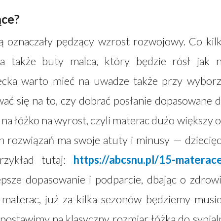
ące?
dą oznaczały pędzący wzrost rozwojowy. Co kil
 a także buty malca, który będzie rósł jak 
iecka warto mieć na uwadze także przy wybor
ać się na to, czy dobrać posłanie dopasowane 
na łóżko na wyrost, czyli materac dużo większy 
h rozwiązań ma swoje atuty i minusy — dziecię
rzykład tutaj:
https://abcsnu.pl/15-materac
epsze dopasowanie i podparcie, dbając o zdrow
 materac, już za kilka sezonów będziemy musie
li postawimy na klasyczny rozmiar łóżka do sypial