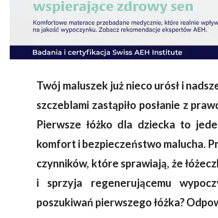
Twój maluszek już nieco urósł i nadsz
szczeblami zastąpiło posłanie z pra
Pierwsze łóżko dla dziecka to jede
komfort i bezpieczeństwo malucha. P
czynników, które sprawiają, że łóże
i sprzyja regenerującemu wypoc
poszukiwań pierwszego łóżka? Odpowi