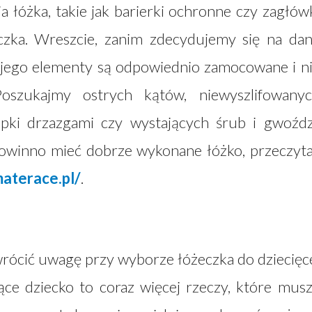
łóżka, takie jak barierki ochronne czy zagłów
czka. Wreszcie, zanim zdecydujemy się na da
 jego elementy są odpowiednio zamocowane i n
oszukajmy ostrych kątów, niewyszlifowany
pki drzazgami czy wystających śrub i gwoźdz
powinno mieć dobrze wykonane łóżko, przeczyt
aterace.pl/
.
rócić uwagę przy wyborze łóżeczka do dziecięc
snące dziecko to coraz więcej rzeczy, które mus