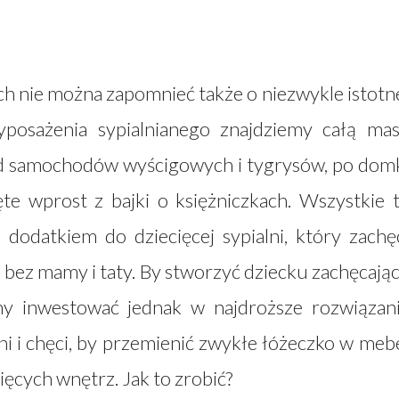
ch nie można zapomnieć także o niezwykle istotn
wyposażenia sypialnianego znajdziemy całą ma
od samochodów wyścigowych i tygrysów, po dom
e wprost z bajki o księżniczkach. Wszystkie 
odatkiem do dziecięcej sypialni, który zachę
bez mamy i taty. By stworzyć dziecku zachęcają
y inwestować jednak w najdroższe rozwiązan
i i chęci, by przemienić zwykłe łóżeczko w meb
ęcych wnętrz. Jak to zrobić?