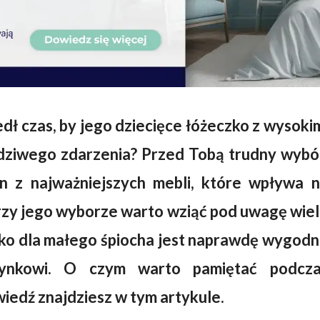
edł czas, by jego dziecięce łóżeczko z wysoki
wdziwego zdarzenia? Przed Tobą trudny wybó
n z najważniejszych mebli, które wpływa 
rzy jego wyborze warto wziąć pod uwagę wie
czko dla małego śpiocha jest naprawdę wygod
zynkowi. O czym warto pamiętać podcza
edź znajdziesz w tym artykule.