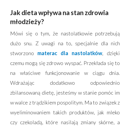
Jak dieta wpływa na stan zdrowia
młodzieży?
Mówi się o tym, że nastolatkowie potrzebują
Strona główna
dużo snu. Z uwagi na to, specjalnie dla nich
Produkty
stworzono
materac dla nastolatków
, dzięki
Wyszukiwarka sk
Materace
czemu mogą się zdrowo wyspać. Przekłada się to
na właściwe funkcjonowanie w ciągu dnia.
Blog
Łóżka
Wdrażając dodatkowo odpowiednio
Kontakt
Akcesoria
zbilansowaną dietę, jesteśmy w stanie pomóc im
w walce z trądzikiem pospolitym. Ma to związek z
wyeliminowaniem takich produktów, jak mleko
czy czekoladą, które nasilają zmiany skórne, a