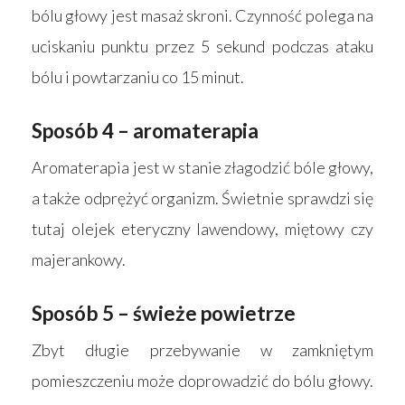
bólu głowy jest masaż skroni. Czynność polega na
Strona główna
uciskaniu punktu przez 5 sekund podczas ataku
Produkty
bólu i powtarzaniu co 15 minut.
Wyszukiwarka sk
Materace
Sposób 4 – aromaterapia
Blog
Łóżka
Aromaterapia jest w stanie złagodzić bóle głowy,
Kontakt
Akcesoria
a także odprężyć organizm. Świetnie sprawdzi się
tutaj olejek eteryczny lawendowy, miętowy czy
majerankowy.
Sposób 5 – świeże powietrze
Zbyt długie przebywanie w zamkniętym
pomieszczeniu może doprowadzić do bólu głowy.